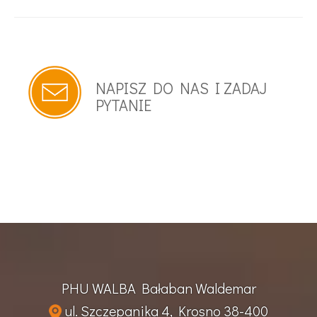
NAPISZ DO NAS I ZADAJ
PYTANIE
PHU WALBA Bałaban Waldemar
ul. Szczepanika 4, Krosno 38-400