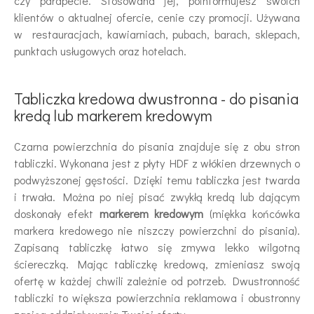
czy parapecie. Stosowana jej, poinformujesz swoich
klientów o aktualnej ofercie, cenie czy promocji. Używana
w restauracjach, kawiarniach, pubach, barach, sklepach,
punktach usługowych oraz hotelach.
Tabliczka kredowa dwustronna - do pisania
kredą lub markerem kredowym
Czarna powierzchnia do pisania znajduje się z obu stron
tabliczki. Wykonana jest z płyty HDF z włókien drzewnych o
podwyższonej gęstości. Dzięki temu tabliczka jest twarda
i trwała. Można po niej pisać zwykłą kredą lub dającym
doskonały efekt
markerem kredowym
(miękka końcówka
markera kredowego nie niszczy powierzchni do pisania).
Zapisaną tabliczkę łatwo się zmywa lekko wilgotną
ściereczką. Mając tabliczkę kredową, zmieniasz swoją
ofertę w każdej chwili zależnie od potrzeb. Dwustronność
tabliczki to większa powierzchnia reklamowa i obustronny