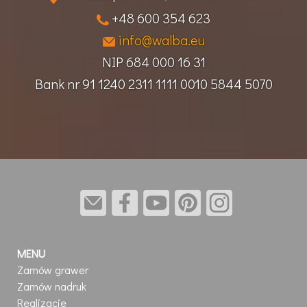
+48 600 354 623
info@walba.eu
NIP
684 000 16 31
Bank nr
91 1240 2311 1111 0010 5844 5070
MENU
Zamów grawer
Zamów nadruk
Realizacje